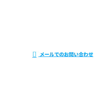
お電話でのお問い合わせ
0294-36-4797
機械据付工
受付／8：30～17：00 ※営業電話お断り
メールでのお問い合わせ
事をはじめプラント工事なら茨城県日立
市などで活動する日東機設株式会社へ
ホーム
業務案内
施工実績